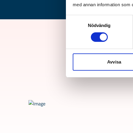
med annan information som du 
Samtyckesval
Nödvändig
S
Avvisa