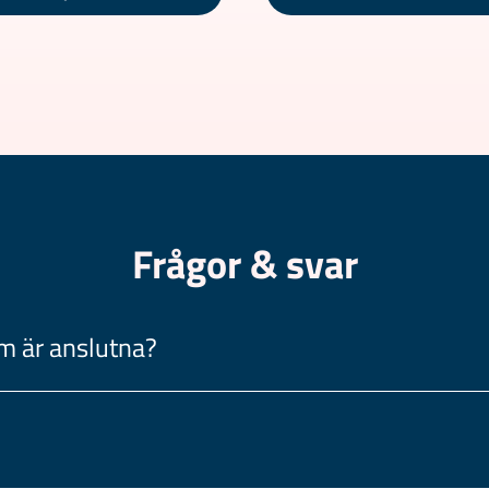
Frågor & svar
om är anslutna?
hög kreditvärdighet och bland dom högsta betygen på omdömessiter.
?