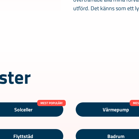
utförd. Det känns som ett l
ster
Solceller
Värmepump
Flyttstäd
Badrum