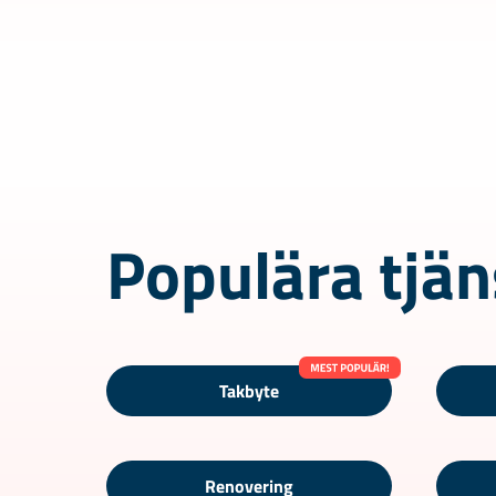
Populära tjän
Takbyte
Renovering