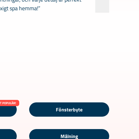
yxigt spa hemma!”
Fönsterbyte
Målning