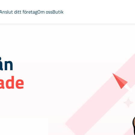
Anslut ditt företag
Om oss
Butik
ån
ade