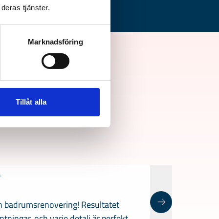
deras tjänster.
Marknadsföring
er
Tillåt alla
a
in badrumsrenovering! Resultatet
tningar, och varje detalj är perfekt