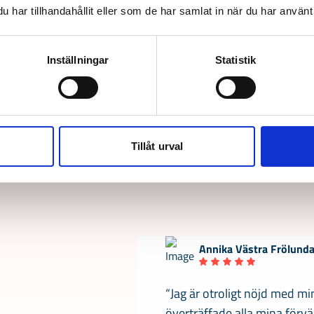
har tillhandahållit eller som de har samlat in när du har använt 
Inställningar
Statistik
nittbetyg från alla bransch
Tillåt urval
4,7 av 5 stjärnor
Annika Västra Frölund
“Jag är otroligt nöjd med m
överträffade alla mina förvän