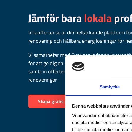
Jämför bara
lokala
prof
Villaofferter.se är din heltäckande plattform fö
renovering och hållbara energilösningar för h
Vi samarbetar med Sveriges ledande leverantör
för att ge dig en smidig tjänst där du enkelt ka
samla in offerter för solceller, laddboxar, elavt
renoveringar.
Samtycke
Skapa gratis prisförfrågan
Denna webbplats använder 
Vi använder enhetsidentifierar
sociala medier och analysera 
till de sociala medier och a