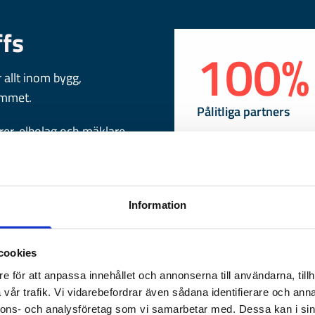
fs
100
%
r allt inom bygg,
emmet.
Pålitliga partners
er, elbolag och mäklare
n jämföra alternativ och
al, byggprojekt och
9,00
Information
Skickade offerter
cookies
e för att anpassa innehållet och annonserna till användarna, tillh
vår trafik. Vi vidarebefordrar även sådana identifierare och anna
nnons- och analysföretag som vi samarbetar med. Dessa kan i sin