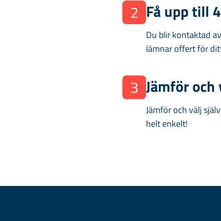
Få upp till 
2
Du blir kontaktad a
lämnar offert för dit
Jämför och 
3
Jämför och välj själ
helt enkelt!