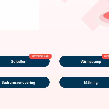
Solceller
Värmepump
Badrumsrenovering
Målning