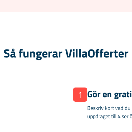
Så fungerar VillaOfferter
Gör en grat
1
Beskriv kort vad du
uppdraget till 4 seri