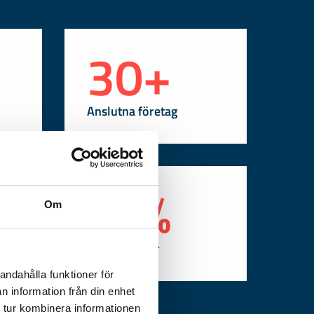
30
+
Anslutna företag
0
94
%
Om
Nöjda kunder
andahålla funktioner för
n information från din enhet
 tur kombinera informationen