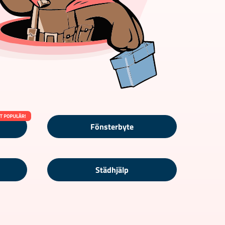
Fönsterbyte
Städhjälp