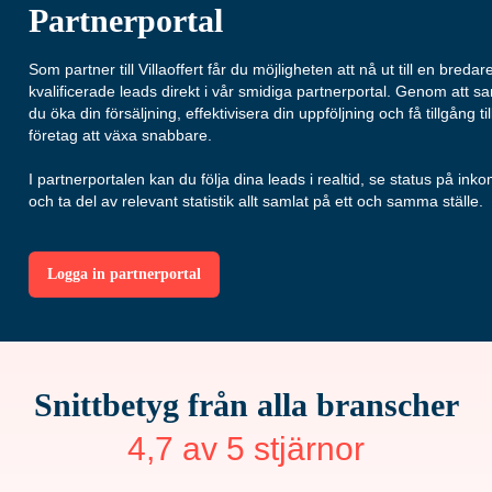
Partnerportal
Som
partner
till
Villaoffert
får
du
möjligheten
att
nå
ut
till
en
bredar
kvalificerade
leads
direkt
i
vår
smidiga
partnerportal.
Genom
att
sa
du
öka
din
försäljning,
effektivisera
din
uppföljning
och
få
tillgång
ti
företag
att
växa
snabbare.
I
partnerportalen
kan
du
följa
dina
leads
i
realtid,
se
status
på
ink
och
ta
del
av
relevant
statistik
allt
samlat
på
ett
och
samma
ställe.
Logga in partnerportal
Snittbetyg från alla branscher
4,7 av 5 stjärnor